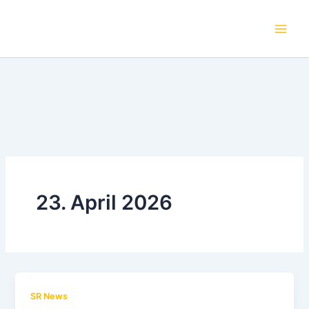
Suchen...
Zum
Inhalt
springen
23. April 2026
SR News